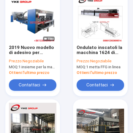
2019 Nuovo modello
Ondulato inscatoli la
di adesivo per
macchina 1624 di
cartoni automatici
Gluer della cartella di
Prezzo:
Negoziabile
Prezzo:
Negoziabile
per la fabbricazione
Flexo 200pcs/Min
MOQ:
1 insieme per la macchina automatica di Gluer della cartella
MOQ:
1 metta FFG in linea
di cartoni ondulati
Speed
Ottieni l'ultimo prezzo
Ottieni l'ultimo prezzo
Contattaci
Contattaci
Casa
Prodotti
Circa noi