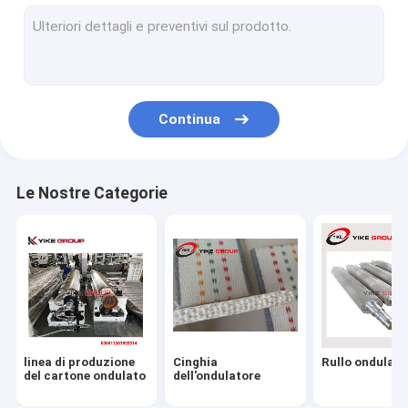
macchina ondulata del contenitore di cartone
Macchina online per le cartelle di stampa Flexo
Macchina di Gluer della cartella
Continua
macchina di cucitura della scatola ondulata
macchina del laminatore della flauto
Le Nostre Categorie
macchina tagliante del letto piano
Macchina sottile del segnatore della taglierina della lama
contenitore di cartone che attacca macchina
Parti di macchine in cartone
linea di produzione
Cinghia
Rullo ondulato
del cartone ondulato
dell'ondulatore