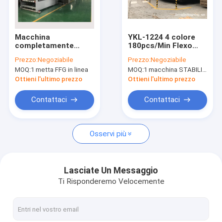
Giro della fabbrica
Controllo di qualità
Macchina
YKL-1224 4 colore
completamente
180pcs/Min Flexo
Contattici
automatica 920 di
Folder Gluer Machine
Prezzo:
Negoziabile
Prezzo:
Negoziabile
Gluer della cartella di
MOQ:
1 metta FFG in linea
MOQ:
1 macchina STABILITA del gluer della cartella di Flexo
Flexo del contenitore
Notizie
di cartone
Ottieni l'ultimo prezzo
Ottieni l'ultimo prezzo
Casi
Contattaci
Contattaci
Osservi più
linea di produzione del cartone ondulato
Cinghia dell'ondulatore
Lasciate Un Messaggio
Ti Risponderemo Velocemente
Rullo ondulato
Macchina di Slotter della stampante di Flexo