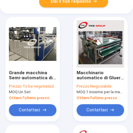
Dai il tuo requisito
Grande macchina
Macchinario
Semi-automatica di
automatico di Gluer
Gluer della cartella
della cartella di
Prezzo:
To be negotiated
Prezzo:
Negoziabile
della scatola per la
pressione dei semi
MOQ:
Un Set
MOQ:
1 insieme per la macchina di Gluer della cartella
scatola ondulata
del GRUPPO di YIKE
per la fabbricazione
Ottieni l'ultimo prezzo
Ottieni l'ultimo prezzo
della macchina del
contenitore di
Contattaci
Contattaci
cartone