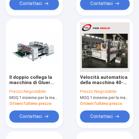
Contattaci
Contattaci
Il doppio collega la
Velocità automatica
macchina di Gluer
della macchina 40-
della cartella per la
60m/min di Gluer
Prezzo:
Negoziabile
Prezzo:
Negoziabile
fabbricazione dei
della cartella dei
MOQ:
1 insieme per la macchina di Gluer della cartella
MOQ:
1 insieme per la macchina di Gluer della cartella
contenitori di
semi per industria
cartone
dell'imballaggio di
Ottieni l'ultimo prezzo
Ottieni l'ultimo prezzo
ondulazione
Contattaci
Contattaci