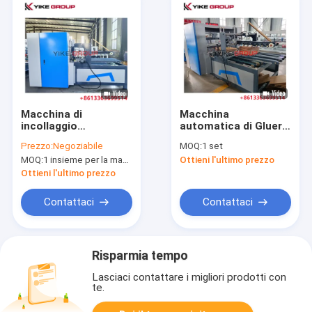
Macchina di
Macchina
incollaggio
automatica di Gluer
automatico per
della cartella del
Prezzo:
Negoziabile
MOQ:
1 set
cartoni YIKE GROUP
contenitore di
MOQ:
1 insieme per la macchina automatica di Gluer della cartella
Ottieni l'ultimo prezzo
cartone, macchina
ondulata 180m/min
Ottieni l'ultimo prezzo
della scatola
pieghevole
Contattaci
Contattaci
Risparmia tempo
Lasciaci contattare i migliori prodotti con
te.