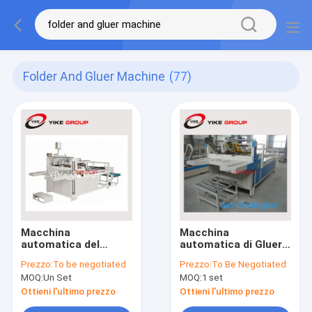
Folder And Gluer Machine
(77)
Macchina
Macchina
automatica del
automatica di Gluer
contenitore di
della cartella del
Prezzo:
To be negotiated
Prezzo:
To Be Negotiated
cartone dei semi di
cartone dei semi
MOQ:
Un Set
MOQ:
1 set
YK -2400, cartella
elettrica e macchina
Ottieni l'ultimo prezzo
Ottieni l'ultimo prezzo
di Gluer