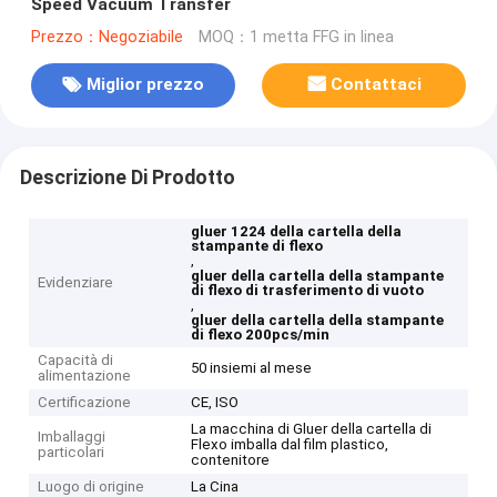
Speed Vacuum Transfer
Prezzo：Negoziabile
MOQ：1 metta FFG in linea
Miglior prezzo
Contattaci
Descrizione Di Prodotto
gluer 1224 della cartella della
stampante di flexo
,
gluer della cartella della stampante
Evidenziare
di flexo di trasferimento di vuoto
,
gluer della cartella della stampante
di flexo 200pcs/min
Capacità di
50 insiemi al mese
alimentazione
Certificazione
CE, ISO
La macchina di Gluer della cartella di
Imballaggi
Flexo imballa dal film plastico,
particolari
contenitore
Luogo di origine
La Cina