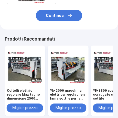
Continua
Prodotti Raccomandati
Coltelli elettrici
Yk-2000 macchina
YK-1800 scato
regolare Max taglio
elettrica regolabile a
corrugate con
dimensione 2500
lama sottile per la
sottile
sottile lama taglio
produzione di
scoring macchina da
scatole di cartone
Miglior prezzo
Miglior prezzo
Miglior pr
YIKE GROUP