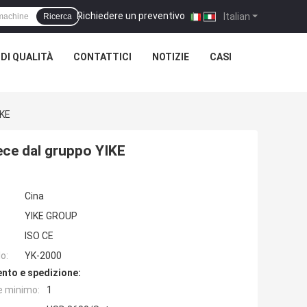
Richiedere un preventivo
|
Italian
Ricerca
DI QUALITÀ
CONTATTICI
NOTIZIE
CASI
IKE
ece dal gruppo YIKE
Cina
YIKE GROUP
ISO CE
o:
YK-2000
nto e spedizione:
e minimo:
1