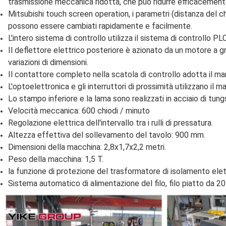
trasmissione meccanica ridotta, che può ridurre efficacemente
Mitsubishi touch screen operation, i parametri (distanza del ch
possono essere cambiati rapidamente e facilmente.
L'intero sistema di controllo utilizza il sistema di controllo P
Il deflettore elettrico posteriore è azionato da un motore a 
variazioni di dimensioni.
Il contattore completo nella scatola di controllo adotta il ma
L'optoelettronica e gli interruttori di prossimità utilizzano il m
Lo stampo inferiore e la lama sono realizzati in acciaio di tun
Velocità meccanica: 600 chiodi / minuto
Regolazione elettrica dell'intervallo tra i rulli di pressatura.
Altezza effettiva del sollevamento del tavolo: 900 mm.
Dimensioni della macchina: 2,8x1,7x2,2 metri.
Peso della macchina: 1,5 T.
la funzione di protezione del trasformatore di isolamento elet
Sistema automatico di alimentazione del filo, filo piatto da 20