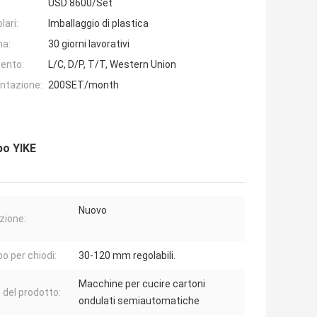
USD 8600/Set
lari:
Imballaggio di plastica
na:
30 giorni lavorativi
ento:
L/C, D/P, T/T, Western Union
entazione:
200SET/month
po YIKE
Nuovo
zione:
o per chiodi:
30-120 mm regolabili.
Macchine per cucire cartoni
del prodotto:
ondulati semiautomatiche