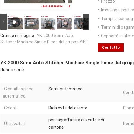
Prezzo:
Imballaggi partico
Tempi di conseg
Termini di pagam
Grande immagine :
YK-2000 Semi-Auto
Capacità di alim
Stitcher Machine Single Piece dal gruppo YIKE
Contatto
YK-2000 Semi-Auto Stitcher Machine Single Piece dal grup
descrizione
Classificazione
Semi-automatico
Condi
automatica:
Colore:
Richiesta del cliente
Piomb
per l'agraffatura di scatole di
Utilizzatori:
Nome 
cartone