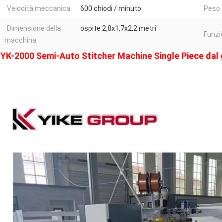
Velocità meccanica:
600 chiodi / minuto
Peso 
Dimensione della
ospite 2,8x1,7x2,2 metri
Funzi
macchina:
YK-2000 Semi-Auto Stitcher Machine Single Piece dal