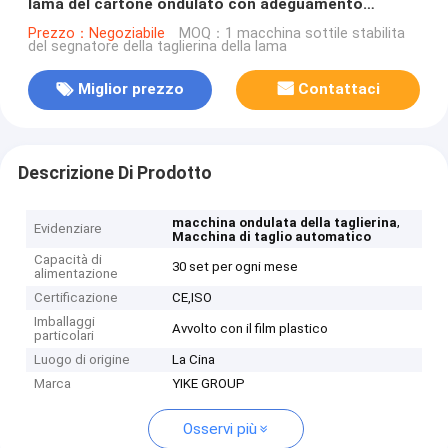
lama del cartone ondulato con adeguamento
elettrico
Prezzo：Negoziabile
MOQ：1 macchina sottile stabilita
del segnatore della taglierina della lama
Miglior prezzo
Contattaci
Descrizione Di Prodotto
,
macchina ondulata della taglierina
Evidenziare
Macchina di taglio automatico
Capacità di
30 set per ogni mese
alimentazione
Certificazione
CE,ISO
Imballaggi
Avvolto con il film plastico
particolari
Luogo di origine
La Cina
Marca
YIKE GROUP
Osservi più