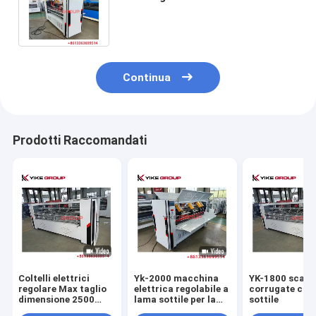
cartone ondulato con
adeguamento elettrico
Continua
Prodotti Raccomandati
Coltelli elettrici
Yk-2000 macchina
YK-1800 scato
regolare Max taglio
elettrica regolabile a
corrugate con
dimensione 2500
lama sottile per la
sottile
sottile lama taglio
produzione di