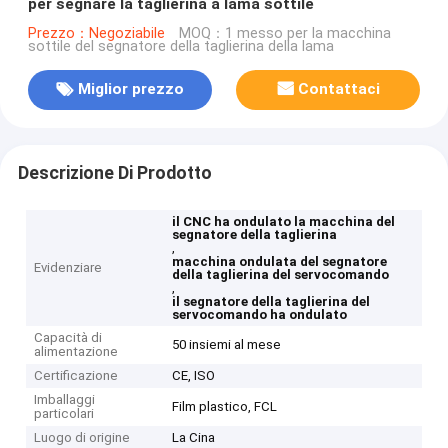
per segnare la taglierina a lama sottile
Prezzo：Negoziabile
MOQ：1 messo per la macchina
sottile del segnatore della taglierina della lama
Miglior prezzo
Contattaci
Descrizione Di Prodotto
il CNC ha ondulato la macchina del
segnatore della taglierina
,
macchina ondulata del segnatore
Evidenziare
della taglierina del servocomando
,
il segnatore della taglierina del
servocomando ha ondulato
Capacità di
50 insiemi al mese
alimentazione
Certificazione
CE, ISO
Imballaggi
Film plastico, FCL
particolari
Luogo di origine
La Cina