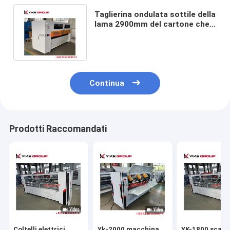
Taglierina ondulata sottile della
lama 2900mm del cartone che
taglia macchina di piegatura
Continua
Prodotti Raccomandati
Coltelli elettrici
Yk-2000 macchina
YK-1800 scato