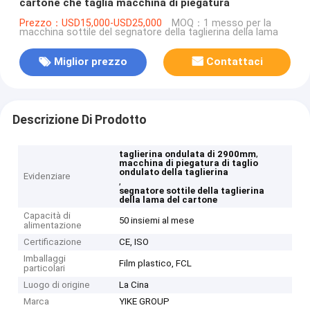
cartone che taglia macchina di piegatura
Prezzo：USD15,000-USD25,000
MOQ：1 messo per la
macchina sottile del segnatore della taglierina della lama
Miglior prezzo
Contattaci
Descrizione Di Prodotto
,
taglierina ondulata di 2900mm
macchina di piegatura di taglio
ondulato della taglierina
Evidenziare
,
segnatore sottile della taglierina
della lama del cartone
Capacità di
50 insiemi al mese
alimentazione
Certificazione
CE, ISO
Imballaggi
Film plastico, FCL
particolari
Luogo di origine
La Cina
Marca
YIKE GROUP