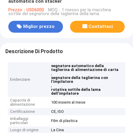
automatica con stacker
Prezzo：USD6000
MOQ：1 messo per la macchina
sottile del segnatore della taglierina della lama
Miglior prezzo
Contattaci
Descrizione Di Prodotto
segnatore automatico della
taglierina di alimentazione di carta
,
segnatore della taglierina con
Evidenziare
l'impilatore
,
rotativa sottile della lama
dell'impilatore
Capacità di
100 insiemi al mese
alimentazione
Certificazione
CE, ISO
Imballaggi
Film di plastica
particolari
Luogo di origine
La Cina